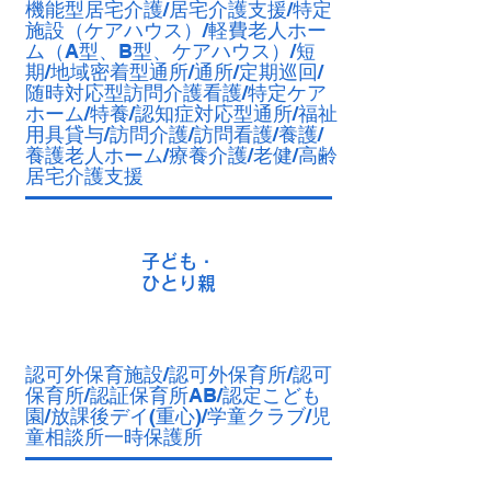
機能型居宅介護/居宅介護支援/特定
施設（ケアハウス）/軽費老人ホー
ム（A型、B型、ケアハウス）/短
期/地域密着型通所/通所/定期巡回/
随時対応型訪問介護看護/特定ケア
ホーム/特養/認知症対応型通所/福祉
用具貸与/訪問介護/訪問看護/養護/
養護老人ホーム/療養介護/老健/高齢
居宅介護支援
子ども・
ひとり親
認可外保育施設/認可外保育所/認可
保育所/認証保育所AB/認定こども
園/放課後デイ(重心)/学童クラブ/児
童相談所一時保護所