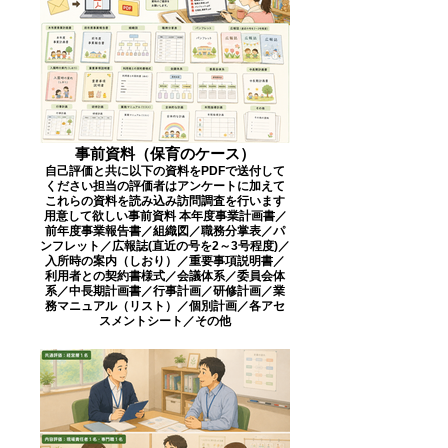
事前資料（保育のケース）
自己評価と共に以下の資料をPDFで送付して
ください ​担当の評価者はアンケートに加えて
これらの資料を読み込み訪問調査を行います
用意して欲しい事前資料 本年度事業計画書／
前年度事業報告書／組織図／職務分掌表／パ
ンフレット／広報誌(直近の号を2～3号程度)／
入所時の案内（しおり）／重要事項説明書／
利用者との契約書様式／会議体系／委員会体
系／中長期計画書／行事計画／研修計画／業
務マニュアル（リスト）／個別計画／各アセ
スメントシート／​​その他