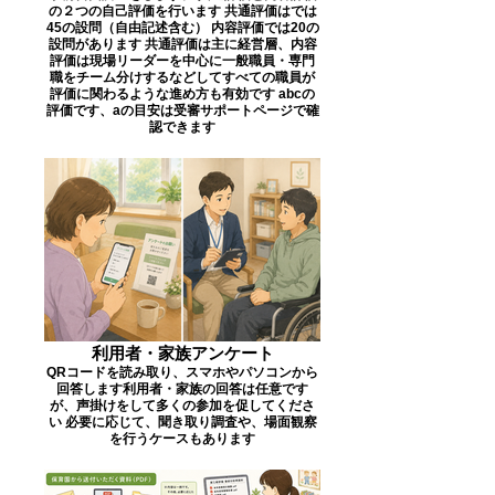
の２つの自己評価を行います 共通評価はでは
45の設問（自由記述含む） 内容評価では20の
設問があります 共通評価は主に経営層、内容
評価は現場リーダーを中心に一般職員・専門
職をチーム分けするなどしてすべての職員が
評価に関わるような進め方も有効です abcの
評価です、aの目安は受審サポートページで確
認できます
利用者・家族アンケート
QRコードを読み取り、スマホやパソコンから
回答します ​利用者・家族の回答は任意です
が、声掛けをして多くの参加を促してくださ
い 必要に応じて、聞き取り調査や、場面観察
を行うケースもあります